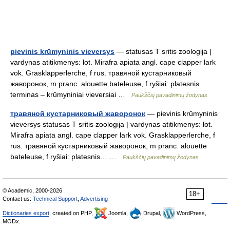
pievinis krūmyninis vieversys
— statusas T sritis zoologija |
vardynas atitikmenys: lot. Mirafra apiata angl. cape clapper lark
vok. Grasklapperlerche, f rus. травяной кустарниковый
жаворонок, m pranc. alouette bateleuse, f ryšiai: platesnis
terminas – krūmyniniai vieversiai …
Paukščių pavadinimų žodynas
травяной кустарниковый жаворонок
— pievinis krūmyninis
vieversys statusas T sritis zoologija | vardynas atitikmenys: lot.
Mirafra apiata angl. cape clapper lark vok. Grasklapperlerche, f
rus. травяной кустарниковый жаворонок, m pranc. alouette
bateleuse, f ryšiai: platesnis… …
Paukščių pavadinimų žodynas
© Academic, 2000-2026
18+
Contact us:
Technical Support
,
Advertising
Dictionaries export
, created on PHP,
Joomla,
Drupal,
WordPress,
MODx.