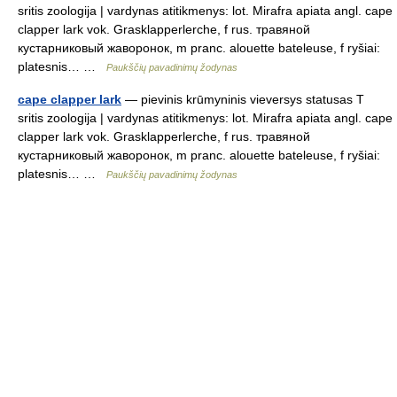
sritis zoologija | vardynas atitikmenys: lot. Mirafra apiata angl. cape
clapper lark vok. Grasklapperlerche, f rus. травяной
кустарниковый жаворонок, m pranc. alouette bateleuse, f ryšiai:
platesnis… …
Paukščių pavadinimų žodynas
cape clapper lark
— pievinis krūmyninis vieversys statusas T
sritis zoologija | vardynas atitikmenys: lot. Mirafra apiata angl. cape
clapper lark vok. Grasklapperlerche, f rus. травяной
кустарниковый жаворонок, m pranc. alouette bateleuse, f ryšiai:
platesnis… …
Paukščių pavadinimų žodynas