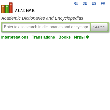
RU
DE
ES
FR
en-academic.com
Academic Dictionaries and Encyclopedias
Search!
Interpretations
Translations
Books
Игры ⚽