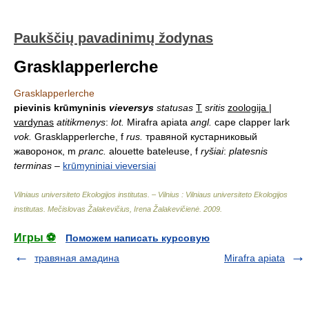
Paukščių pavadinimų žodynas
Grasklapperlerche
Grasklapperlerche
pievinis krūmyninis
vieversys
statusas
T
sritis
zoologija |
vardynas
atitikmenys
:
lot.
Mirafra apiata
angl.
cape clapper lark
vok.
Grasklapperlerche, f
rus.
травяной кустарниковый
жаворонок, m
pranc.
alouette bateleuse, f
ryšiai
:
platesnis
terminas
–
krūmyniniai vieversiai
Vilniaus universiteto Ekologijos institutas. – Vilnius : Vilniaus universiteto Ekologijos
institutas
.
Mečislovas Žalakevičius, Irena Žalakevičienė
.
2009
.
Игры ⚽
Поможем написать курсовую
травяная амадина
Mirafra apiata