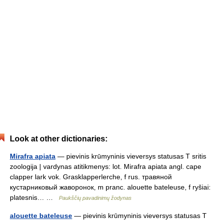
Look at other dictionaries:
Mirafra apiata
— pievinis krūmyninis vieversys statusas T sritis
zoologija | vardynas atitikmenys: lot. Mirafra apiata angl. cape
clapper lark vok. Grasklapperlerche, f rus. травяной
кустарниковый жаворонок, m pranc. alouette bateleuse, f ryšiai:
platesnis… …
Paukščių pavadinimų žodynas
alouette bateleuse
— pievinis krūmyninis vieversys statusas T